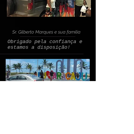
Sr. Gilberto Marques e sua família
Obrigado pela confiança e
estamos a disposição!
Clientes visitando nosso estado vizinho (SE)
Translado em Maceió ou de
Maceió.